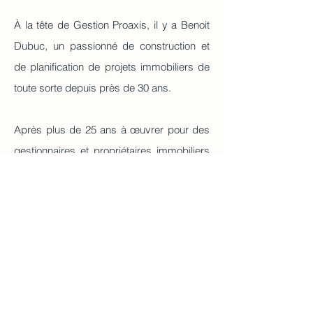
À la tête de Gestion Proaxis, il y a Benoit
Dubuc, un passionné de construction et
de planification de projets immobiliers de
toute sorte depuis près de 30 ans.
Après plus de 25 ans à œuvrer pour des
gestionnaires et propriétaires immobiliers
dans la grande région de Montréal, et à
travailler au sein d’une firme de
consultation en gestion de projet, Benoit a
décidé de fonder Gestion Proaxis pour lui
permettre d’offrir à ses clients des
services de gestion de projet qui sont le
reflet de ses valeurs fondamentales.