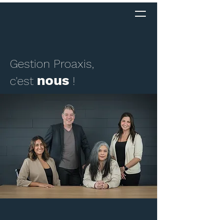
Gestion Proaxis,
nous
c'est
!